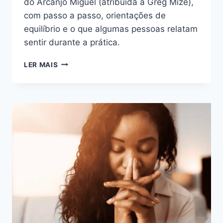
do Arcanjo Miguel (atribuída a Greg Mize),
com passo a passo, orientações de
equilíbrio e o que algumas pessoas relatam
sentir durante a prática.
ORAÇÃO
LER MAIS
DE
21
DIAS
DO
ARCANJO
MIGUEL
(ATRIBUÍDA
A
GREG
MIZE):
COMO
FAZER
E
O
QUE