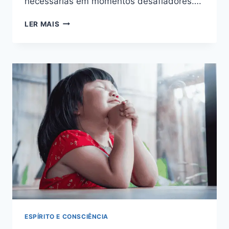
necessárias em momentos desafiadores….
LADAINHA
LER MAIS
DE
SÃO
MIGUEL
ARCANJO:
TEXTO
COMPLETO
(CHAMADA
E
RESPOSTA)
+
COMO
REZAR
ESPÍRITO E CONSCIÊNCIA