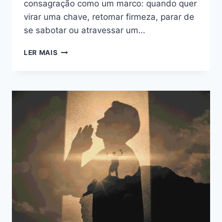
consagração como um marco: quando quer
virar uma chave, retomar firmeza, parar de
se sabotar ou atravessar um…
CONSAGRAÇÃO
LER MAIS
A
SÃO
MIGUEL
ARCANJO:
SIGNIFICADO
+
COMO
FAZER
(PASSO
A
PASSO)
E
TEXTO
SIMPLES