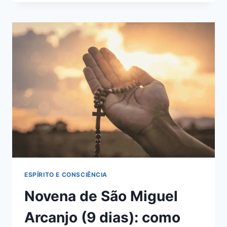
SÃO
MIGUEL
ARCANJO:
COMO
REZAR
(PASSO
A
PASSO)
+
SIGNIFICADO
E
DÚVIDAS
ESPÍRITO E CONSCIÊNCIA
Novena de São Miguel
Arcanjo (9 dias): como