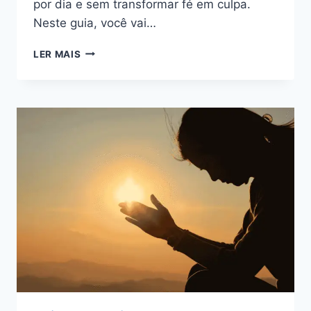
por dia e sem transformar fé em culpa.
Neste guia, você vai…
QUARESMA
LER MAIS
DE
SÃO
MIGUEL:
COMO
FAZER
(PASSO
A
PASSO)
+
ROTEIRO
DIÁRIO