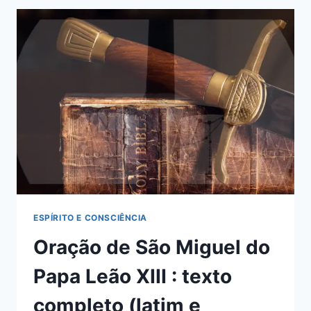
ARCANJO
(9
DIAS):
COMO
REZAR
+
ROTEIRO
SIMPLES
DIA
A
DIA
ESPÍRITO E CONSCIÊNCIA
Oração de São Miguel do
Papa Leão XIII : texto
completo (latim e