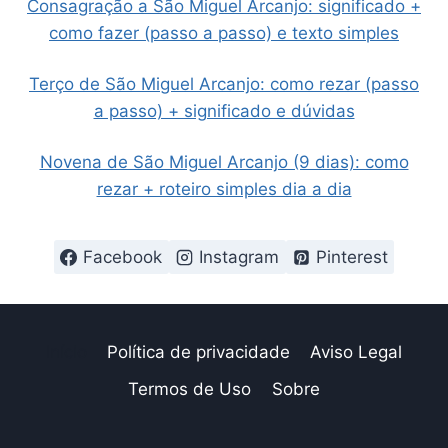
Consagração a São Miguel Arcanjo: significado +
como fazer (passo a passo) e texto simples
Terço de São Miguel Arcanjo: como rezar (passo
a passo) + significado e dúvidas
Novena de São Miguel Arcanjo (9 dias): como
rezar + roteiro simples dia a dia
Facebook
Instagram
Pinterest
Início
Política de privacidade
Aviso Legal
Termos de Uso
Sobre