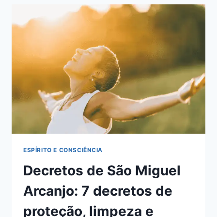
DO
PAPA
LEÃO
XIII
:
TEXTO
COMPLETO
(LATIM
E
PORTUGUÊS)
+
COMO
REZAR
ESPÍRITO E CONSCIÊNCIA
Decretos de São Miguel
Arcanjo: 7 decretos de
proteção, limpeza e