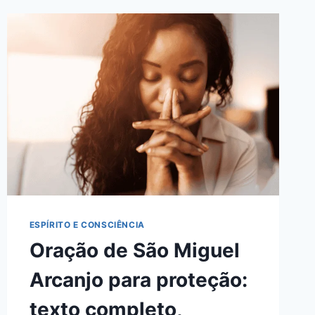
DO
PAPA
LEÃO
XIII
:
TEXTO
COMPLETO
(LATIM
E
PORTUGUÊS)
+
COMO
REZAR
ESPÍRITO E CONSCIÊNCIA
Oração de São Miguel
Arcanjo para proteção:
texto completo,