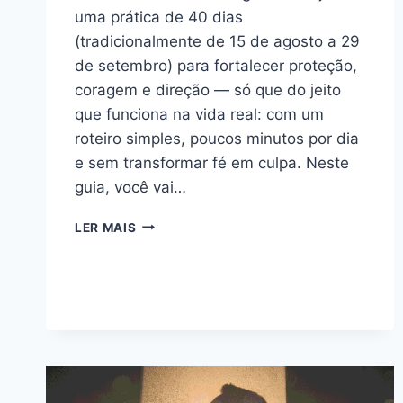
uma prática de 40 dias
(tradicionalmente de 15 de agosto a 29
de setembro) para fortalecer proteção,
coragem e direção — só que do jeito
que funciona na vida real: com um
roteiro simples, poucos minutos por dia
e sem transformar fé em culpa. Neste
guia, você vai…
QUARESMA
LER MAIS
DE
SÃO
MIGUEL:
COMO
FAZER
(PASSO
A
PASSO)
+