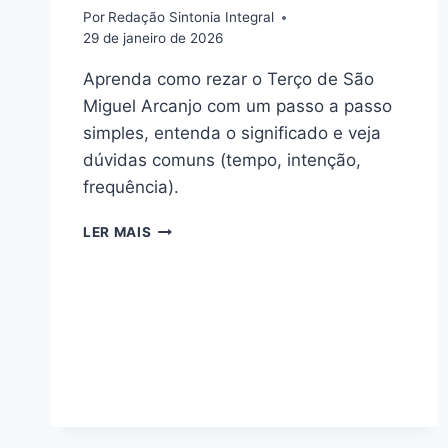
Por
Redação Sintonia Integral
29 de janeiro de 2026
Aprenda como rezar o Terço de São
Miguel Arcanjo com um passo a passo
simples, entenda o significado e veja
dúvidas comuns (tempo, intenção,
frequência).
TERÇO
LER MAIS
DE
SÃO
MIGUEL
ARCANJO:
COMO
REZAR
(PASSO
A
PASSO)
+