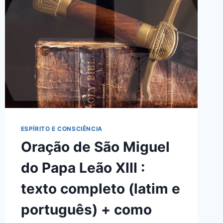
COMO
FAZER
(PASSO
A
PASSO)
E
TEXTO
SIMPLES
ESPÍRITO E CONSCIÊNCIA
Oração de São Miguel
do Papa Leão XIII :
texto completo (latim e
português) + como