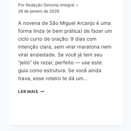
Por
Redação Sintonia Integral
29 de janeiro de 2026
A novena de São Miguel Arcanjo é uma
forma linda (e bem prática) de fazer um
ciclo curto de oração: 9 dias com
intenção clara, sem virar maratona nem
virar ansiedade. Se você já tem seu
“jeito” de rezar, perfeito — use este
guia como estrutura. Se você ainda
trava, esse roteiro te dá um…
NOVENA
LER MAIS
DE
SÃO
MIGUEL
ARCANJO
(9
DIAS):