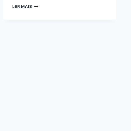
ORAÇÃO
LER MAIS
DE
SÃO
MIGUEL
ARCANJO
PARA
PROTEÇÃO:
TEXTO
COMPLETO,
SIGNIFICADO
E
COMO
FAZER