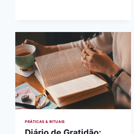
DECRETOS
DE
PROTEÇÃO,
LIMPEZA
E
CLAREZA
(COMO
USAR)
PRÁTICAS & RITUAIS
Diário de Gratidão: