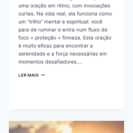
uma oração em ritmo, com invocações
curtas. Na vida real, ela funciona como
um “trilho” mental e espiritual: você
para de ruminar e entra num fluxo de
foco + proteção + firmeza. Esta oração
é muito eficaz para encontrar a
serenidade e a força necessárias em
momentos desafiadores….
LADAINHA
LER MAIS
DE
SÃO
MIGUEL
ARCANJO:
TEXTO
COMPLETO
(CHAMADA
E
RESPOSTA)