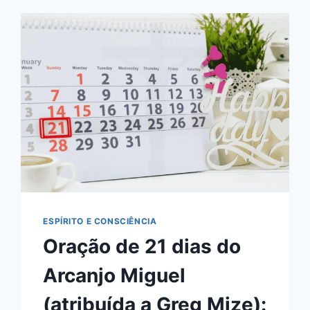
COMO
REZAR
+
ROTEIRO
SIMPLES
DIA
A
DIA
ESPÍRITO E CONSCIÊNCIA
Oração de 21 dias do
Arcanjo Miguel
(atribuída a Greg Mize):