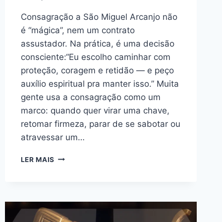
Consagração a São Miguel Arcanjo não
é “mágica”, nem um contrato
assustador. Na prática, é uma decisão
consciente:“Eu escolho caminhar com
proteção, coragem e retidão — e peço
auxílio espiritual pra manter isso.” Muita
gente usa a consagração como um
marco: quando quer virar uma chave,
retomar firmeza, parar de se sabotar ou
atravessar um…
CONSAGRAÇÃO
LER MAIS
A
SÃO
MIGUEL
ARCANJO:
SIGNIFICADO
+