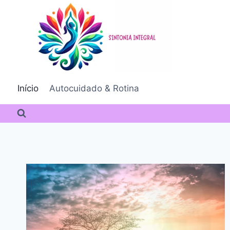
Pular
para
o
Conteúdo
Início
Autocuidado & Rotina