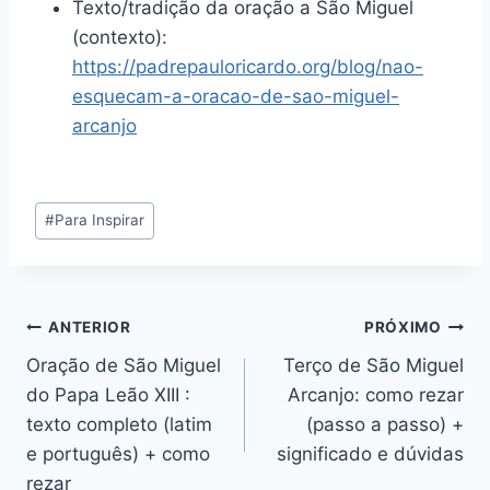
Texto/tradição da oração a São Miguel
(contexto):
https://padrepauloricardo.org/blog/nao-
esquecam-a-oracao-de-sao-miguel-
arcanjo
Tags
#
Para Inspirar
do
Post:
Navegação
ANTERIOR
PRÓXIMO
Oração de São Miguel
Terço de São Miguel
de
do Papa Leão XIII :
Arcanjo: como rezar
Post
texto completo (latim
(passo a passo) +
e português) + como
significado e dúvidas
rezar