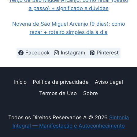
Terço de São Miguel Arcanjo: como rezar (passo
a passo) + significado e dúvidas
Novena de São Miguel Arcanjo (9 dias): como
rezar + roteiro simples dia a dia
Facebook
Instagram
Pinterest
Início
Política de privacidade
Aviso Legal
Termos de Uso
Sobre
Todos os Direitos Reservados A © 2026
Sintonia
Integral — Manifestação e Autoconhecimento